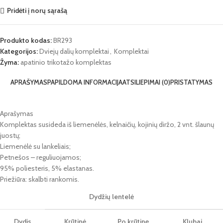
Pridėti į norų sąrašą
Produkto kodas:
BR293
Kategorijos:
Dviejų dalių komplektai
,
Komplektai
Žyma:
apatinio trikotažo komplektas
APRAŠYMAS
PAPILDOMA INFORMACIJA
ATSILIEPIMAI (0)
PRISTATYMAS
Aprašymas
Komplektas susideda iš liemenėlės, kelnaičių, kojinių diržo, 2 vnt. šlaunų
juostų;
Liemenėlė su lankeliais;
Petnešos – reguliuojamos;
95% poliesteris, 5% elastanas.
Priežiūra: skalbti rankomis.
Dydžių lentelė
Dydis
Krūtinė
Po krūtinę
Klubai