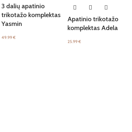
3 dalių apatinio
trikotažo komplektas
Apatinio trikotažo
Yasmin
komplektas Adela
49.99
€
25.99
€