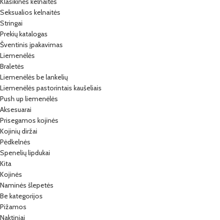
Klasikinės kelnaitės
Seksualios kelnaitės
Stringai
Prekių katalogas
Šventinis įpakavimas
Liemenėlės
Braletės
Liemenėlės be lankelių
Liemenėlės pastorintais kaušeliais
Push up liemenėlės
Aksesuarai
Prisegamos kojinės
Kojinių diržai
Pėdkelnės
Spenelių lipdukai
Kita
Kojinės
Naminės šlepetės
Be kategorijos
Pižamos
Naktiniai