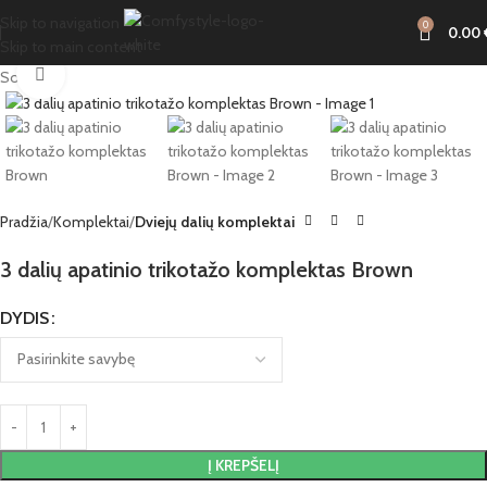
Skip to navigation
0
0.00
Skip to main content
Click to enlarge
Sold out
Pradžia
Komplektai
Dviejų dalių komplektai
3 dalių apatinio trikotažo komplektas Brown
DYDIS
Į KREPŠELĮ