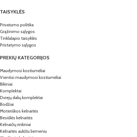
TAISYKLĖS
Privatumo politika
Grąžinimo sąlygos
Tinklalapio taisyklės
Pristatymo sąlygos
PREKIŲ KATEGORIJOS
Maudymosi kostiumėliai
Vientisi maudymosi kostiumėliai
Bikiniai
Komplektai
Dviejų dalių komplektai
Bodžiai
Moteriškos kelnaitės
Besiūlės kelnaitės
Kelnaičių rinkiniai
Kelnaitės aukštu liemeniu