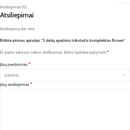
Atsiliepimai (0)
Atsiliepimai
Atsiliepimų dar nėra.
Būkite pirmas aprašęs “3 dalių apatinio trikotažo komplektas Brown”
*
El. pašto adresas nebus skelbiamas.
Būtini laukeliai pažymėti
*
Jūsų įvertinimas
*
Jūsų atsiliepimas