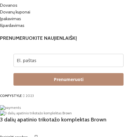
Dovanos
Dovanų kuponai
Įpakavimas
Išpardavimas
PRENUMERUOKITE NAUJIENLAIŠKĮ
Prenumeruoti
COMFYSTYLE
2023
3 dalių apatinio trikotažo komplektas Brown
Pasirinkti savybes