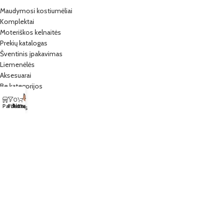
Maudymosi kostiumėliai
Komplektai
Moteriškos kelnaitės
Prekių katalogas
Šventinis įpakavimas
Liemenėlės
Aksesuarai
Be kategorijos
Mano paskyra
Meniu
Pižamos
0
0
Norų sąrašas
Parduotuvė
Filters
Krepšelis
Dovanos
Išpardavimas
PRENUMERUOKITE NAUJIENLAIŠKĮ
Prenumeruoti