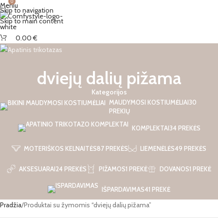
0
Meniu
Skip to navigation
Skip to main content
0.00
€
dviejų dalių pižama
Kategorijos
MAUDYMOSI KOSTIUMĖLIAI
30
PREKIŲ
KOMPLEKTAI
34 PREKĖS
MOTERIŠKOS KELNAITĖS
87 PREKĖS
LIEMENĖLĖS
49 PREKĖS
AKSESUARAI
24 PREKĖS
PIŽAMOS
1 PREKĖ
DOVANOS
1 PREKĖ
IŠPARDAVIMAS
41 PREKĖ
Pradžia
Produktai su žymomis “dviejų dalių pižama”