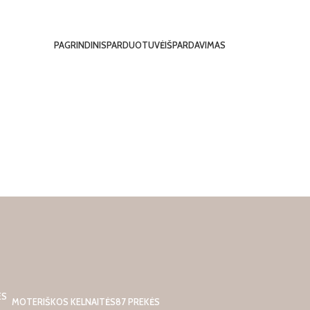
PAGRINDINIS
PARDUOTUVĖ
IŠPARDAVIMAS
MOTERIŠKOS KELNAITĖS
87 PREKĖS