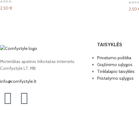
4.99
€
4.99
2.50
€
2.50
TAISYKLĖS
Privatumo politika
Moteriškas apatinis trikotažas internetu.
Grąžinimo sąlygos
Comfystyle LT, MB
Tinklalapio taisyklės
Pristatymo sąlygos
info@comfystyle.lt