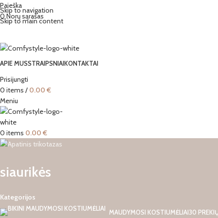
Paieška
Skip to navigation
0
Norų sąrašas
Skip to main content
APIE MUS
STRAIPSNIAI
KONTAKTAI
Prisijungti
0
items
/
0.00
€
Meniu
0
items
0.00
€
siaurikės
Kategorijos
MAUDYMOSI KOSTIUMĖLIAI
30 PREKI