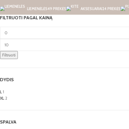
LIEMENĖLĖS
49 PREKĖS
AKSESUARAI
24 PREKĖS
FILTRUOTI PAGAL KAINĄ
Filtruoti
DYDIS
L
1
XL
2
SPALVA