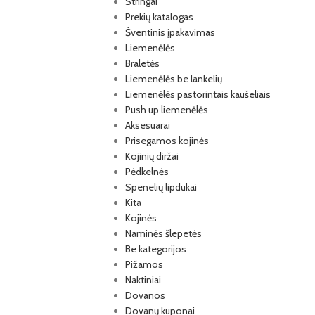
Stringai
Prekių katalogas
Šventinis įpakavimas
Liemenėlės
Braletės
Liemenėlės be lankelių
Liemenėlės pastorintais kaušeliais
Push up liemenėlės
Aksesuarai
Prisegamos kojinės
Kojinių diržai
Pėdkelnės
Spenelių lipdukai
Kita
Kojinės
Naminės šlepetės
Be kategorijos
Pižamos
Naktiniai
Dovanos
Dovanų kuponai