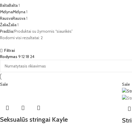
Balta
Balta
1
Mėlyna
Mėlyna
1
Rausva
Rausva
1
Žalia
Žalia
1
Pradžia
Produktai su žymomis “siaurikės”
Rodomi visi rezultatai: 2
Filtrai
Rodymas
9
12
18
24
Sale
Sale
Seksualūs stringai Kayle
Str