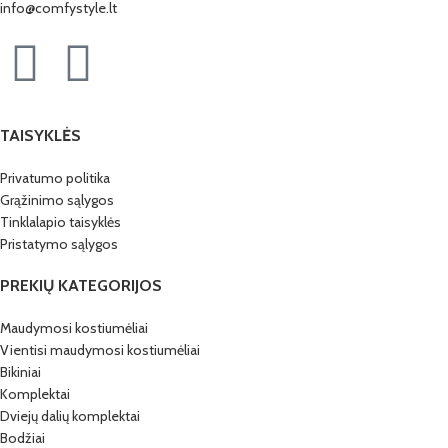
info@comfystyle.lt
TAISYKLĖS
Privatumo politika
Grąžinimo sąlygos
Tinklalapio taisyklės
Pristatymo sąlygos
PREKIŲ KATEGORIJOS
Maudymosi kostiumėliai
Vientisi maudymosi kostiumėliai
Bikiniai
Komplektai
Dviejų dalių komplektai
Bodžiai