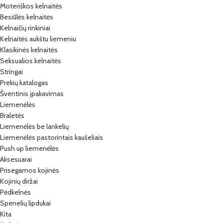
Moteriškos kelnaitės
Besiūlės kelnaitės
Kelnaičių rinkiniai
Kelnaitės aukštu liemeniu
Klasikinės kelnaitės
Seksualios kelnaitės
Stringai
Prekių katalogas
Šventinis įpakavimas
Liemenėlės
Braletės
Liemenėlės be lankelių
Liemenėlės pastorintais kaušeliais
Push up liemenėlės
Aksesuarai
Prisegamos kojinės
Kojinių diržai
Pėdkelnės
Spenelių lipdukai
Kita