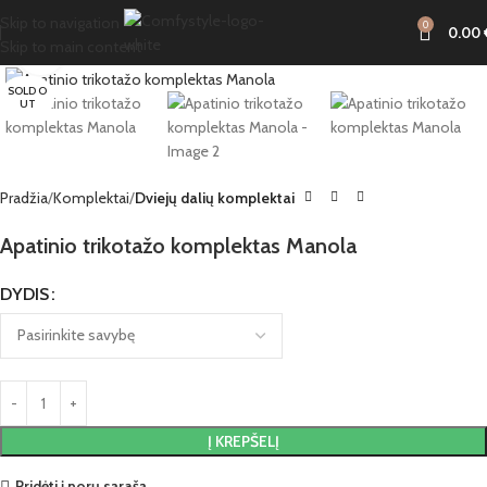
Skip to navigation
0
0.00
Skip to main content
Click to enlarge
SOLD O
UT
Pradžia
Komplektai
Dviejų dalių komplektai
Apatinio trikotažo komplektas Manola
DYDIS
Į KREPŠELĮ
Pridėti į norų sąrašą