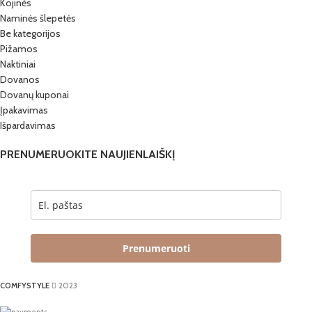
Kojinės
Naminės šlepetės
Be kategorijos
Pižamos
Naktiniai
Dovanos
Dovanų kuponai
Įpakavimas
Išpardavimas
PRENUMERUOKITE NAUJIENLAIŠKĮ
Prenumeruoti
COMFYSTYLE
2023