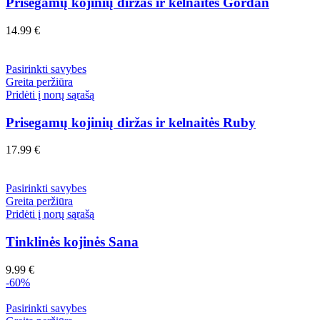
Prisegamų kojinių diržas ir kelnaitės Gordan
14.99
€
Pasirinkti savybes
Greita peržiūra
Pridėti į norų sąrašą
Prisegamų kojinių diržas ir kelnaitės Ruby
17.99
€
Pasirinkti savybes
Greita peržiūra
Pridėti į norų sąrašą
Tinklinės kojinės Sana
9.99
€
-60%
Pasirinkti savybes