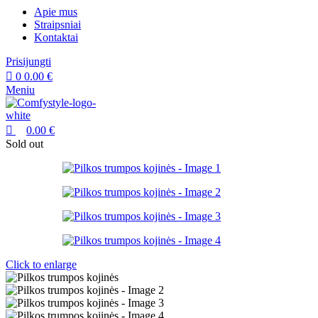
Apie mus
Straipsniai
Kontaktai
Prisijungti
0
0.00
€
Meniu
0.00
€
Sold out
Click to enlarge