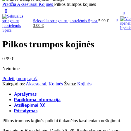
Pradžia
Aksesuarai
Kojinės
Pilkos trumpos kojinės
Seksualūs stringai su juostelėmis Spica
5.99
€
3.00
€
Pilkos trumpos kojinės
0.99
€
Neturime
Pridėti į norų sąrašą
Kategorijos:
Aksesuarai
,
Kojinės
Žyma:
Kojinės
Aprašymas
Papildoma informacija
Atsiliepimai (0)
Pristatymas
Pilkos trumpos kojinės puikiai tinkančios kasdieniam nešiojimui.
Pagamintos iš medvilnės. Dydis 36- 39. Parduodamos po 1 porą.