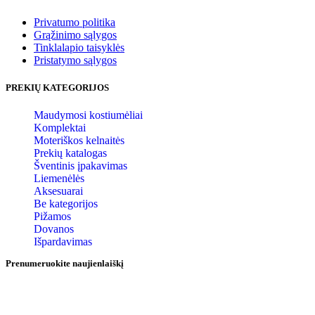
Privatumo politika
Grąžinimo sąlygos
Tinklalapio taisyklės
Pristatymo sąlygos
PREKIŲ KATEGORIJOS
Maudymosi kostiumėliai
Komplektai
Moteriškos kelnaitės
Prekių katalogas
Šventinis įpakavimas
Liemenėlės
Aksesuarai
Be kategorijos
Pižamos
Dovanos
Išpardavimas
Prenumeruokite naujienlaiškį