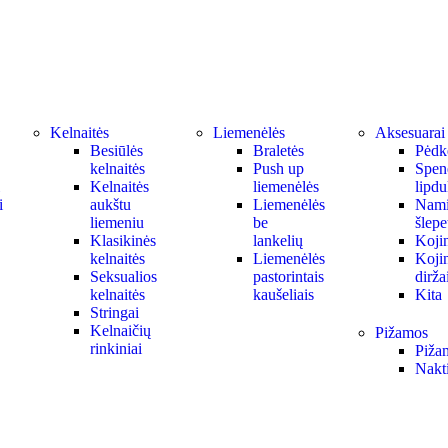
Kelnaitės
Liemenėlės
Aksesuarai
Besiūlės
Braletės
Pėdk
kelnaitės
Push up
Spen
Kelnaitės
liemenėlės
lipdu
i
aukštu
Liemenėlės
Nami
liemeniu
be
šlepe
Klasikinės
lankelių
Koji
kelnaitės
Liemenėlės
Koji
Seksualios
pastorintais
dirža
kelnaitės
kaušeliais
Kita
Stringai
Kelnaičių
Pižamos
rinkiniai
Piža
Nakti