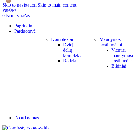
0
0
Skip to navigation
Skip to main content
Paieška
0
Norų sąrašas
Pagrindinis
Parduotuvė
Komplektai
Maudymosi
Dviejų
kostiumėliai
dalių
Vientisi
komplektai
maudymosi
Bodžiai
kostiumėlia
Bikiniai
Išpardavimas