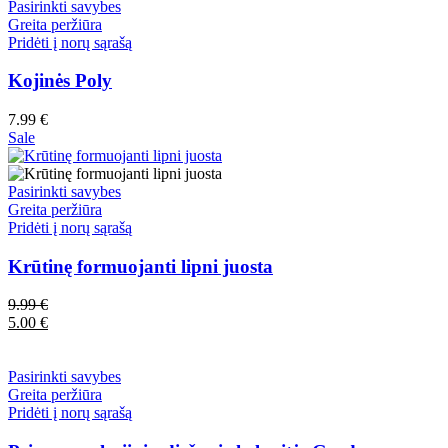
Pasirinkti savybes
Greita peržiūra
Pridėti į norų sąrašą
Kojinės Poly
7.99
€
Sale
Pasirinkti savybes
Greita peržiūra
Pridėti į norų sąrašą
Krūtinę formuojanti lipni juosta
9.99
€
5.00
€
Pasirinkti savybes
Greita peržiūra
Pridėti į norų sąrašą