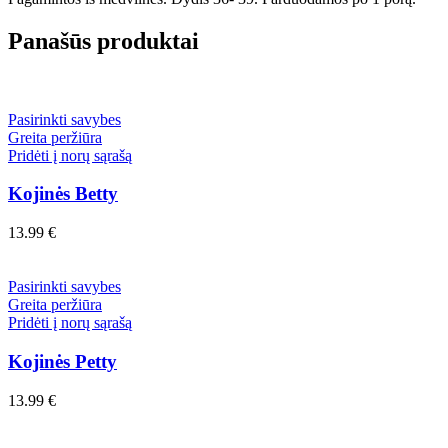
Panašūs produktai
Pasirinkti savybes
Greita peržiūra
Pridėti į norų sąrašą
Kojinės Betty
13.99
€
Pasirinkti savybes
Greita peržiūra
Pridėti į norų sąrašą
Kojinės Petty
13.99
€