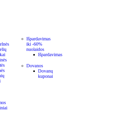
Išpardavimas
elnės
iki -60%
elių
nuolaidos
kai
Išpardavimas
nės
tės
Dovanos
nės
Dovanų
nių
kuponai
i
mos
niai