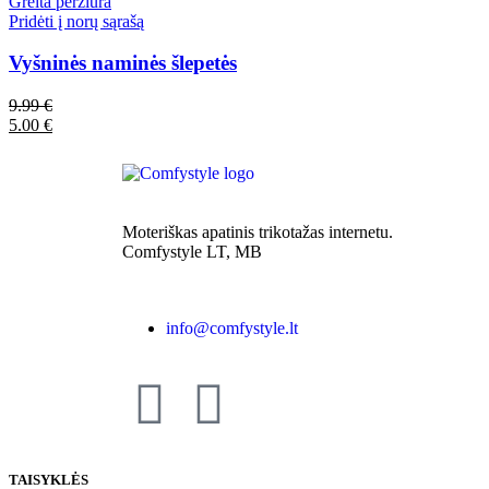
Greita peržiūra
Pridėti į norų sąrašą
Vyšninės naminės šlepetės
9.99
€
5.00
€
Moteriškas apatinis trikotažas internetu.
Comfystyle LT, MB
info@comfystyle.lt
TAISYKLĖS